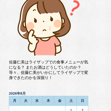
佐藤仁美はライザップでの食事メニューが気
になる？ またお酒はどうしていたのか？
等々、佐藤仁美がいかにしてライザップで変
身できたのかを深掘り！
2026年8月
月
火
水
木
金
土
日
1
2