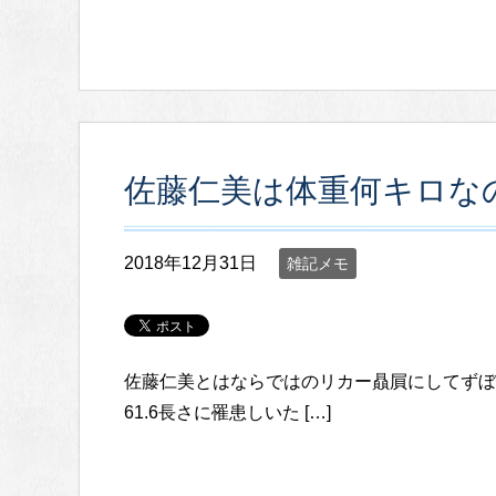
佐藤仁美は体重何キロな
2018年12月31日
雑記メモ
佐藤仁美とはならではのリカー贔屓にしてずぼ
61.6長さに罹患しいた […]