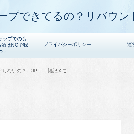
ープできてるの？リバウン
ザップでの食
プライバシーポリシー
運
酒はNGで我
の？
ドしないの？
TOP
雑記メモ