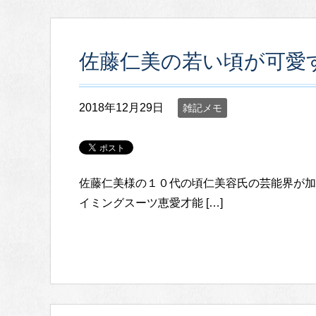
佐藤仁美の若い頃が可愛
2018年12月29日
雑記メモ
佐藤仁美様の１０代の頃仁美容氏の芸能界が加
イミングスーツ恵愛才能 […]