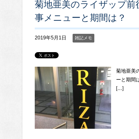
菊地亜美のライザップ前
事メニューと期間は？
2019年5月1日
雑記メモ
菊地亜美
ーと期間
[…]